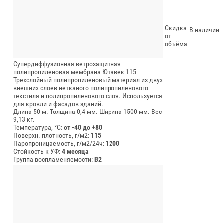
Скидка
В наличии
от
объёма
Супердиффузионная ветрозащитная
полипропиленовая мембрана Ютавек 115
Трехслойный полипропиленовый материал из двух
внешних слоев нетканого полипропиленового
текстиля и полипропиленового слоя. Используется
для кровли и фасадов зданий.
Длина 50 м.
Толщина 0,4 мм.
Ширина 1500 мм.
Вес
9,13 кг.
Температура, °C:
от -40 до +80
Поверхн. плотность, г/м2:
115
Паропроницаемость, г/м2/24ч:
1200
Стойкость к УФ:
4 месяца
Группа воспламеняемости:
В2