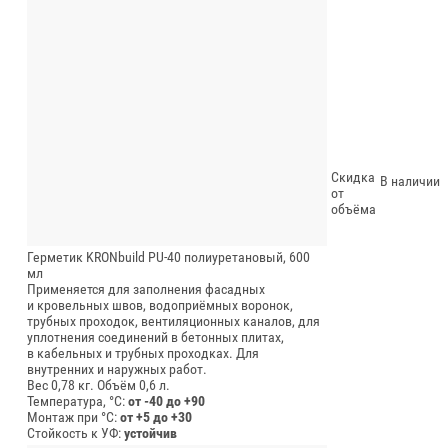
Скидка
В наличии
от
объёма
Герметик KRONbuild PU-40 полиуретановый, 600
мл
Применяется для заполнения фасадных
и кровельных швов, водоприёмных воронок,
трубных проходок, вентиляционных каналов, для
уплотнения соединений в бетонных плитах,
в кабельных и трубных проходках. Для
внутренних и наружных работ.
Вес 0,78 кг.
Объём 0,6 л.
Температура, °C:
от -40 до +90
Монтаж при °C:
от +5 до +30
Стойкость к УФ:
устойчив