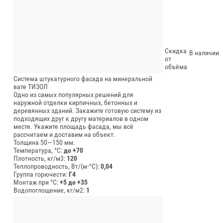
Скидка
В наличии
от
объёма
Система штукатурного фасада на минеральной
вате ТИЗОЛ
Одно из самых популярных решений для
наружной отделки кирпичных, бетонных и
деревянных зданий. Закажите готовую систему из
подходящих друг к другу материалов в одном
месте. Укажите площадь фасада, мы всё
рассчитаем и доставим на объект.
Толщина 50—150 мм.
Температура, °C:
до +70
Плотность, кг/м3:
120
Теплопроводность, Вт/(м⋅°С):
0,04
Группа горючести:
Г4
Монтаж при °C:
+5 до +35
Водопоглощение, кг/м2:
1