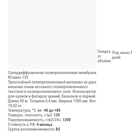
Скидка
Под заказ 5
от
дней
объёма
Супердиффузионная полипропиленовая мембрана
Ютавек 135
Трехслойный полипропиленовый материал из двух
внешних слоев нетканого полипропиленового
текстиля и полипропиленового слоя. Используется
для кровли и фасадов зданий, балконов и лоджий.
Длина 50 м.
Толщина 0,4 мм.
Ширина 1500 мм.
Вес
10,62 кг.
Температура, °C:
от -40 до +80
Поверхн. плотность, г/м2:
135
Паропроницаемость, г/м2/24ч:
1200
Стойкость к УФ:
4 месяца
Группа воспламеняемости:
В2