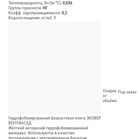
Теплопроводность, Вт/(м⋅°С):
0,036
Группа горючести:
НГ
Коэфф. паропроницаемости:
0,3
Водопоглощение, кг/м2:
1
Скидка
Под заказ
от
объёма
Гидрофобизированная базальтовая плита ЭКОВЕР
ВЕНТ-ФАСАД
Жёсткий негорючий гидрофобизированный
материал. Используются в качестве
теплоизоляции с вентилируемым фасадом.