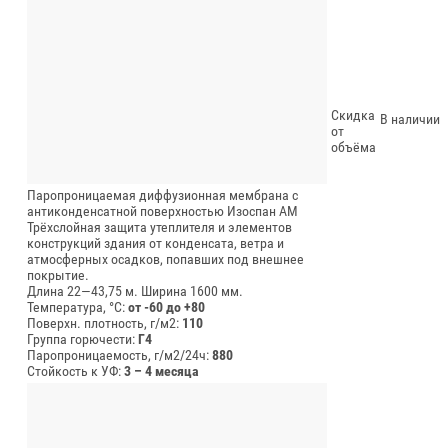
Скидка
В наличии
от
объёма
Паропроницаемая диффузионная мембрана с
антиконденсатной поверхностью Изоспан АМ
Трёхслойная защита утеплителя и элементов
конструкций здания от конденсата, ветра и
атмосферных осадков, попавших под внешнее
покрытие.
Длина 22—43,75 м.
Ширина 1600 мм.
Температура, °C:
от -60 до +80
Поверхн. плотность, г/м2:
110
Группа горючести:
Г4
Паропроницаемость, г/м2/24ч:
880
Стойкость к УФ:
3 – 4 месяца