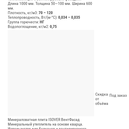
Длина 1000 мм.
Толщина 50—100 мм.
Ширина 600
мм.
Плотность, кг/м3:
70 – 120
Теплопроводность, Вт/(м⋅°С):
0,034 – 0,035
Группа горючести:
НГ
Водопоглощение, кг/м2:
0,75
Скидка
Под заказ
от
объёма
Минераловатная плита ISOVER ВентФасад
Минеральный утеплитель на основе кварца.
Используется для балконов и вентилируемого