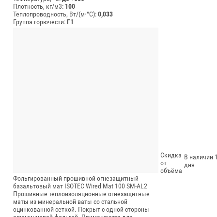
Плотность, кг/м3:
100
Теплопроводность, Вт/(м⋅°С):
0,033
Группа горючести:
Г1
Скидка
В наличии 1
от
дня
объёма
Фольгированный прошивной огнезащитный
базальтовый мат ISOTEC Wired Mat 100 SM-AL2
Прошивные теплоизоляционные огнезащитные
маты из минеральной ваты со стальной
оцинкованной сеткой. Покрыт с одной стороны
алюминиевой фольгой. Применяются для