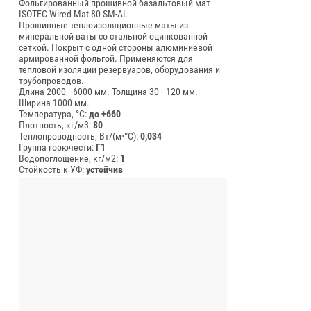
Фольгированный прошивной базальтовый мат
ISOTEC Wired Mat 80 SM-AL
Прошивные теплоизоляционные маты из
минеральной ваты со стальной оцинкованной
сеткой. Покрыт с одной стороны алюминиевой
армированной фольгой. Применяются для
тепловой изоляции резервуаров, оборудования и
трубопроводов.
Длина 2000—6000 мм.
Толщина 30—120 мм.
Ширина 1000 мм.
Температура, °C:
до +660
Плотность, кг/м3:
80
Теплопроводность, Вт/(м⋅°С):
0,034
Группа горючести:
Г1
Водопоглощение, кг/м2:
1
Стойкость к УФ:
устойчив