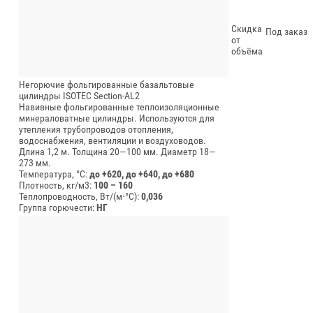
Скидка
Под заказ
от
объёма
Негорючие фольгированные базальтовые
цилиндры ISOTEC Section-AL2
Навивные фольгированные теплоизоляционные
минераловатные цилиндры. Используются для
утепления трубопроводов отопления,
водоснабжения, вентиляции и воздуховодов.
Длина 1,2 м.
Толщина 20—100 мм.
Диаметр 18—
273 мм.
Температура, °C:
до +620, до +640, до +680
Плотность, кг/м3:
100 – 160
Теплопроводность, Вт/(м⋅°С):
0,036
Группа горючести:
НГ