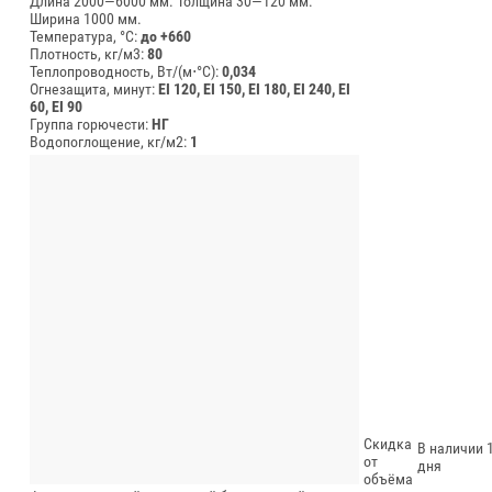
Длина 2000—6000 мм.
Толщина 30—120 мм.
Ширина 1000 мм.
Температура, °C:
до +660
Плотность, кг/м3:
80
Теплопроводность, Вт/(м⋅°С):
0,034
Огнезащита, минут:
EI 120, EI 150, EI 180, EI 240, EI
60, EI 90
Группа горючести:
НГ
Водопоглощение, кг/м2:
1
Скидка
В наличии 1
от
дня
объёма