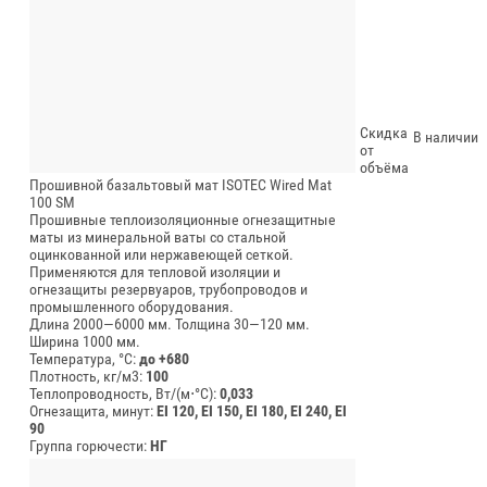
Скидка
В наличии
от
объёма
Прошивной базальтовый мат ISOTEC Wired Mat
100 SM
Прошивные теплоизоляционные огнезащитные
маты из минеральной ваты со стальной
оцинкованной или нержавеющей сеткой.
Применяются для тепловой изоляции и
огнезащиты резервуаров, трубопроводов и
промышленного оборудования.
Длина 2000—6000 мм.
Толщина 30—120 мм.
Ширина 1000 мм.
Температура, °C:
до +680
Плотность, кг/м3:
100
Теплопроводность, Вт/(м⋅°С):
0,033
Огнезащита, минут:
EI 120, EI 150, EI 180, EI 240, EI
90
Группа горючести:
НГ