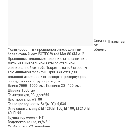
Скидка
В наличии
от
Фольгированный прошивной огнезащитный
объёма
базальтовый мат ISOTEC Wired Mat 80 SM-AL2
Прошивные теплоизоляционные огнезащитные
маты из минеральной ваты со стальной
оцинкованной сеткой. Покрыт с одной стороны
алюминиевой фольгой. Применяются для
тепловой изоляции и огнезащиты резервуаров,
оборудования и трубопроводов.
Длина 2000—6000 мм.
Толщина 30—120 мм.
Ширина 1000 мм.
Температура, °C:
до +660
Плотность, кг/м3:
80
Теплопроводность, Вт/(м⋅°С):
0,034
Огнезащита, минут:
EI 120, EI 150, EI 180, EI 240, EI
60, EI 90
Группа горючести:
НГ
Водопоглощение, кг/м2:
1
Стойкость к УФ:
устойчив