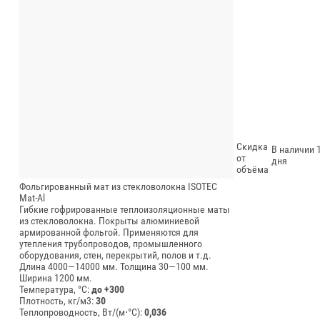
Скидка
В наличии 1
от
дня
объёма
Фольгированный мат из стекловолокна ISOTEC
Mat-Al
Гибкие гофрированные теплоизоляционные маты
из стекловолокна. Покрыты алюминиевой
армированной фольгой. Применяются для
утепления трубопроводов, промышленного
оборудования, стен, перекрытий, полов и т.д.
Длина 4000—14000 мм.
Толщина 30—100 мм.
Ширина 1200 мм.
Температура, °C:
до +300
Плотность, кг/м3:
30
Теплопроводность, Вт/(м⋅°С):
0,036