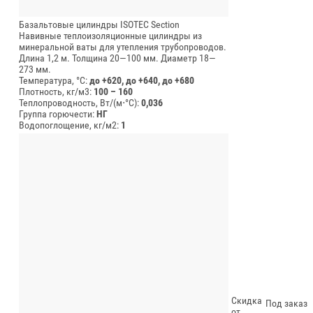
Базальтовые цилиндры ISOTEC Section
Навивные теплоизоляционные цилиндры из
минеральной ваты для утепления трубопроводов.
Длина 1,2 м.
Толщина 20—100 мм.
Диаметр 18—
273 мм.
Температура, °C:
до +620, до +640, до +680
Плотность, кг/м3:
100 – 160
Теплопроводность, Вт/(м⋅°С):
0,036
Группа горючести:
НГ
Водопоглощение, кг/м2:
1
Скидка
Под заказ
от