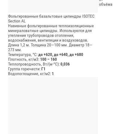
объёма
Фольгированные базальтовые цилиндры ISOTEC
Section AL
Навивные фольгированные теплоизоляционные
минераловатные цилиндры. Используются для
утепления трубопроводов отопления,
водоснабжения, вентиляции и воздуховодов.
Длина 1,2 м.
Толщина 20—100 мм.
Диаметр 18—
273 мм.
Температура, °C:
до +620, до +640, до +680
Плотность, кг/м3:
100 – 160
Теплопроводность, Вт/(м⋅°С):
0,036
Группа горючести:
Г1
Водопоглощение, кг/м2:
1